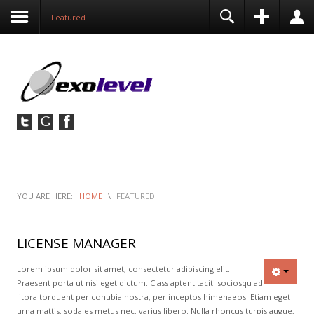
before this module will activate.
Contact
Featured
YOU ARE HERE:
HOME
\
FEATURED
LICENSE MANAGER
Lorem ipsum dolor sit amet, consectetur adipiscing elit.
Praesent porta ut nisi eget dictum. Class aptent taciti sociosqu ad
litora torquent per conubia nostra, per inceptos himenaeos. Etiam eget
urna mattis, sodales metus nec, varius libero. Nulla rhoncus turpis augue,