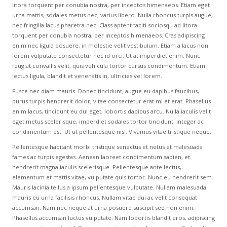
litora torquent per conubia nostra, per inceptos himenaeos. Etiam eget
urna mattis, sodales metus nec, varius libero. Nulla rhoncus turpis augue,
nec fringilla lacus pharetra nec. Class aptent taciti sociosqu ad litora
torquent per conubia nostra, per inceptos himenaeos. Cras adipiscing
enim nec ligula posuere, in molestie velit vestibulum. Etiam a lacus non
lorem vulputate consectetur nec id orci. Ut at imperdiet enim. Nunc
feugiat convallis velit, quis vehicula tortor cursus condimentum. Etiam
lectus ligula, blandit et venenatis in, ultricies vel lorem.
Fusce nec diam mauris. Donec tincidunt, augue eu dapibus faucibus,
purus turpis hendrerit dolor, vitae consectetur erat mi et erat. Phasellus
enim lacus, tincidunt eu dui eget, lobortis dapibus arcu. Nulla iaculis velit
eget metus scelerisque, imperdiet sodales tortor tincidunt. Integer ac
condimentum est. Ut ut pellentesque nisl. Vivamus vitae tristique neque.
Pellentesque habitant morbi tristique senectus et netus et malesuada
fames ac turpis egestas. Aenean laoreet condimentum sapien, et
hendrerit magna iaculis scelerisque. Pellentesque ante lectus,
elementum et mattis vitae, vulputate quis tortor. Nunc eu hendrerit sem.
Mauris lacinia tellus a ipsum pellentesque vulputate. Nullam malesuada
mauris eu urna facilisis rhoncus. Nullam vitae dui ac velit consequat
accumsan. Nam nec neque at urna posuere suscipit sed non enim.
Phasellus accumsan luctus vulputate. Nam lobortis blandit eros, adipiscing