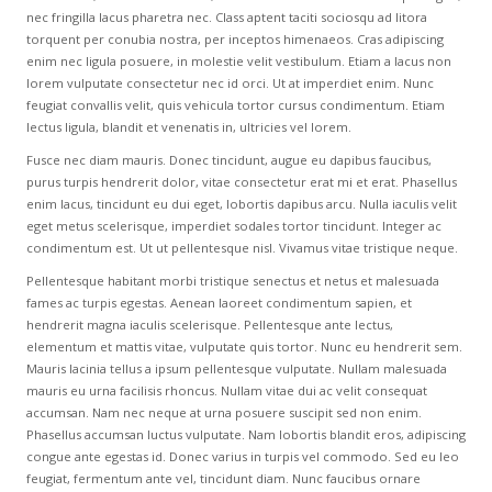
nec fringilla lacus pharetra nec. Class aptent taciti sociosqu ad litora
torquent per conubia nostra, per inceptos himenaeos. Cras adipiscing
enim nec ligula posuere, in molestie velit vestibulum. Etiam a lacus non
lorem vulputate consectetur nec id orci. Ut at imperdiet enim. Nunc
feugiat convallis velit, quis vehicula tortor cursus condimentum. Etiam
lectus ligula, blandit et venenatis in, ultricies vel lorem.
Fusce nec diam mauris. Donec tincidunt, augue eu dapibus faucibus,
purus turpis hendrerit dolor, vitae consectetur erat mi et erat. Phasellus
enim lacus, tincidunt eu dui eget, lobortis dapibus arcu. Nulla iaculis velit
eget metus scelerisque, imperdiet sodales tortor tincidunt. Integer ac
condimentum est. Ut ut pellentesque nisl. Vivamus vitae tristique neque.
Pellentesque habitant morbi tristique senectus et netus et malesuada
fames ac turpis egestas. Aenean laoreet condimentum sapien, et
hendrerit magna iaculis scelerisque. Pellentesque ante lectus,
elementum et mattis vitae, vulputate quis tortor. Nunc eu hendrerit sem.
Mauris lacinia tellus a ipsum pellentesque vulputate. Nullam malesuada
mauris eu urna facilisis rhoncus. Nullam vitae dui ac velit consequat
accumsan. Nam nec neque at urna posuere suscipit sed non enim.
Phasellus accumsan luctus vulputate. Nam lobortis blandit eros, adipiscing
congue ante egestas id. Donec varius in turpis vel commodo. Sed eu leo
feugiat, fermentum ante vel, tincidunt diam. Nunc faucibus ornare