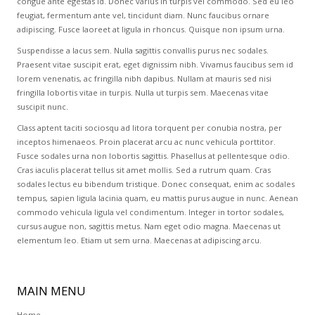
congue ante egestas id. Donec varius in turpis vel commodo. Sed eu leo
feugiat, fermentum ante vel, tincidunt diam. Nunc faucibus ornare
adipiscing. Fusce laoreet at ligula in rhoncus. Quisque non ipsum urna.
Suspendisse a lacus sem. Nulla sagittis convallis purus nec sodales.
Praesent vitae suscipit erat, eget dignissim nibh. Vivamus faucibus sem id
lorem venenatis, ac fringilla nibh dapibus. Nullam at mauris sed nisi
fringilla lobortis vitae in turpis. Nulla ut turpis sem. Maecenas vitae
suscipit nunc.
Class aptent taciti sociosqu ad litora torquent per conubia nostra, per
inceptos himenaeos. Proin placerat arcu ac nunc vehicula porttitor.
Fusce sodales urna non lobortis sagittis. Phasellus at pellentesque odio.
Cras iaculis placerat tellus sit amet mollis. Sed a rutrum quam. Cras
sodales lectus eu bibendum tristique. Donec consequat, enim ac sodales
tempus, sapien ligula lacinia quam, eu mattis purus augue in nunc. Aenean
commodo vehicula ligula vel condimentum. Integer in tortor sodales,
cursus augue non, sagittis metus. Nam eget odio magna. Maecenas ut
elementum leo. Etiam ut sem urna. Maecenas at adipiscing arcu.
MAIN
MENU
Home