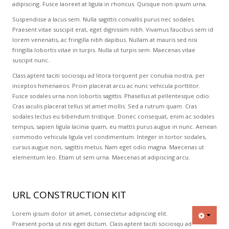
adipiscing. Fusce laoreet at ligula in rhoncus. Quisque non ipsum urna.
Suspendisse a lacus sem. Nulla sagittis convallis purus nec sodales.
Praesent vitae suscipit erat, eget dignissim nibh. Vivamus faucibus sem id
lorem venenatis, ac fringilla nibh dapibus. Nullam at mauris sed nisi
fringilla lobortis vitae in turpis. Nulla ut turpis sem. Maecenas vitae
suscipit nunc.
Class aptent taciti sociosqu ad litora torquent per conubia nostra, per
inceptos himenaeos. Proin placerat arcu ac nunc vehicula porttitor.
Fusce sodales urna non lobortis sagittis. Phasellus at pellentesque odio.
Cras iaculis placerat tellus sit amet mollis. Sed a rutrum quam. Cras
sodales lectus eu bibendum tristique. Donec consequat, enim ac sodales
tempus, sapien ligula lacinia quam, eu mattis purus augue in nunc. Aenean
commodo vehicula ligula vel condimentum. Integer in tortor sodales,
cursus augue non, sagittis metus. Nam eget odio magna. Maecenas ut
elementum leo. Etiam ut sem urna. Maecenas at adipiscing arcu.
URL CONSTRUCTION KIT
Lorem ipsum dolor sit amet, consectetur adipiscing elit.
Praesent porta ut nisi eget dictum. Class aptent taciti sociosqu ad